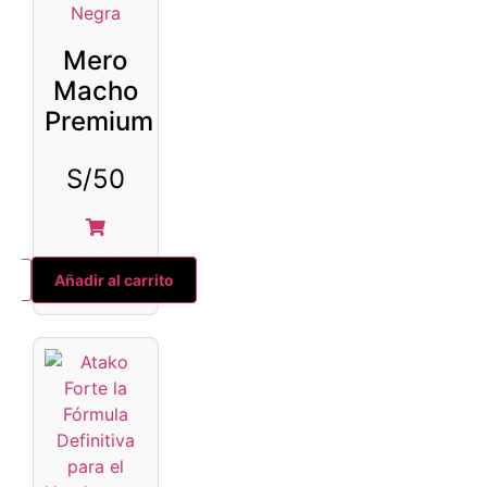
Mero
Macho
Premium
S/
50
Añadir al carrito